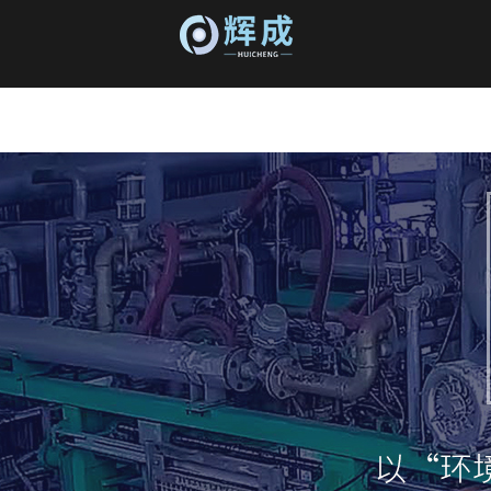
葡萄牙vs哥伦比亚