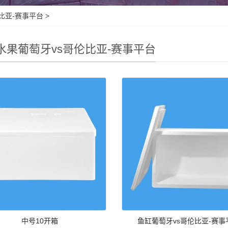
比亚-赛事平台
>
水果葡萄牙vs哥伦比亚-赛事平台
中号10开箱
鱼缸葡萄牙vs哥伦比亚-赛事