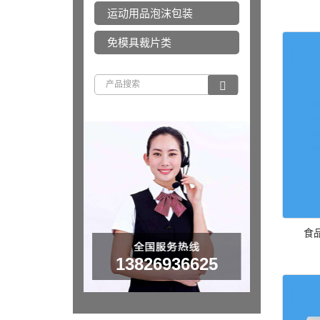
运动用品泡沫包装
免模具裁片类
食
13826936625