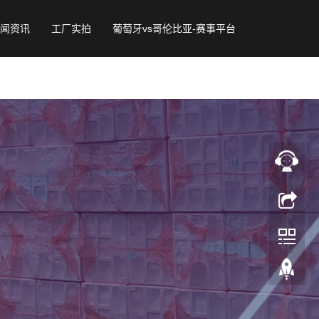
闻资讯
工厂实拍
葡萄牙vs哥伦比亚-赛事平台