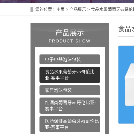
您的位置：
主页
>
产品展示
>
食品水果葡萄牙vs哥伦
食品
产品展示
PRODUCT SHOW
电子电器泡沫包装
食品水果葡萄牙vs哥伦比
亚-赛事平台
家居泡沫包装
红酒类葡萄牙vs哥伦比亚-
赛事平台
医药保健品葡萄牙vs哥伦比
亚-赛事平台