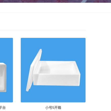
平台
小号5开箱