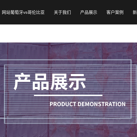
网站葡萄牙vs哥伦比亚
关于我们
产品展示
客户案例
新