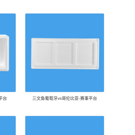
平台
三文鱼葡萄牙vs哥伦比亚-赛事平台