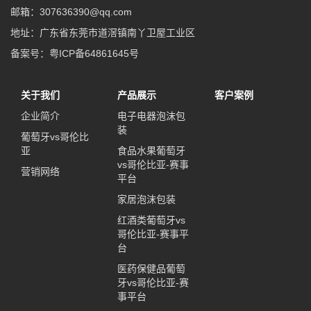
邮箱：307636390@qq.com
地址：广东省东莞市道滘镇南丫卫屋工业区
备案号：粤ICP备64861645号
关于我们
产品展示
客户案例
企业简介
电子电器泡沫包
装
葡萄牙vs哥伦比
亚
食品水果葡萄牙
vs哥伦比亚-赛事
营销网络
平台
家居泡沫包装
红酒类葡萄牙vs
哥伦比亚-赛事平
台
医药保健品葡萄
牙vs哥伦比亚-赛
事平台