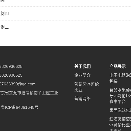
案例四
案例二
826936625
关于我们
产品展示
826936625
企业简介
电子电器泡
包装
7636390@qq.com
葡萄牙vs哥伦
比亚
食品水果葡
广东省东莞市道滘镇南丫卫屋工业
牙vs哥伦比
营销网络
赛事平台
ICP备64861645号
家居泡沫包
红酒类葡萄
vs哥伦比亚
事平台