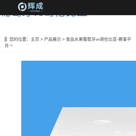
葡萄牙vs哥伦比亚
您的位置：
主页
>
产品展示
>
食品水果葡萄牙vs哥伦比亚-赛事平
台
>