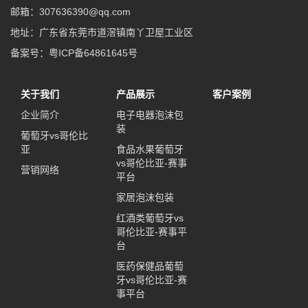
邮箱：307636390@qq.com
地址：广东省东莞市道滘镇南丫卫屋工业区
备案号：粤ICP备64861645号
关于我们
产品展示
客户案例
企业简介
电子电器泡沫包
装
葡萄牙vs哥伦比
亚
食品水果葡萄牙
vs哥伦比亚-赛事
营销网络
平台
家居泡沫包装
红酒类葡萄牙vs
哥伦比亚-赛事平
台
医药保健品葡萄
牙vs哥伦比亚-赛
事平台