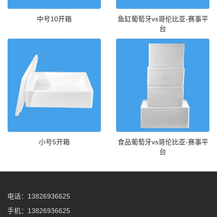
中号10开箱
鱼缸葡萄牙vs哥伦比亚-赛事平
台
小号5开箱
食品葡萄牙vs哥伦比亚-赛事平
台
电话：13826936625
手机：13826936625