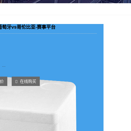
号葡萄牙vs哥伦比亚-赛事平台
..
价
在线购买