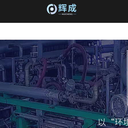
葡萄牙vs哥伦比亚