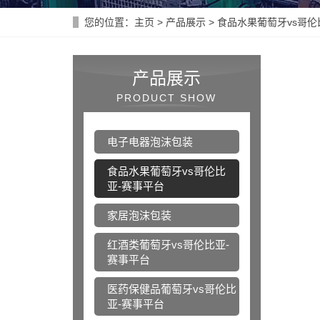
您的位置：
主页
>
产品展示
>
食品水果葡萄牙vs哥伦
产品展示
PRODUCT SHOW
电子电器泡沫包装
食品水果葡萄牙vs哥伦比
亚-赛事平台
家居泡沫包装
红酒类葡萄牙vs哥伦比亚-
赛事平台
医药保健品葡萄牙vs哥伦比
亚-赛事平台