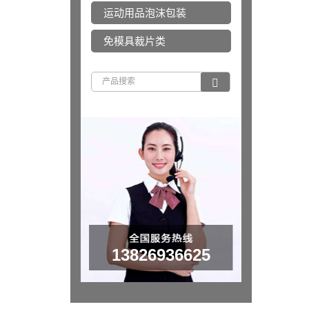
运动用品泡沫包装
免模具裁片类
13826936625