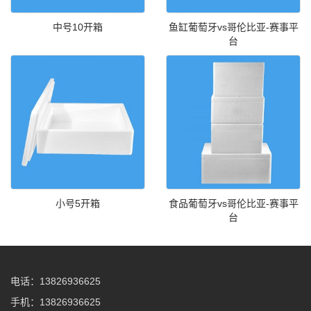
中号10开箱
鱼缸葡萄牙vs哥伦比亚-赛事平
台
小号5开箱
食品葡萄牙vs哥伦比亚-赛事平
台
电话：13826936625
手机：13826936625