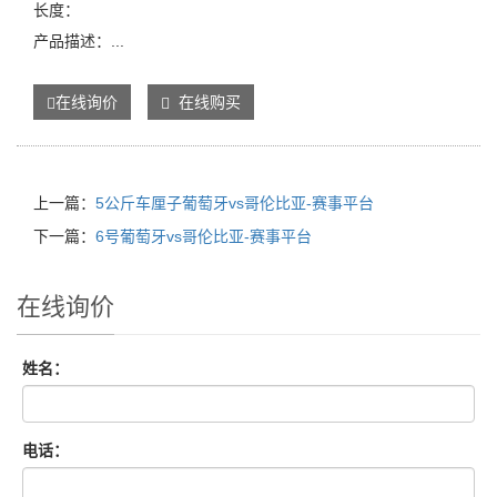
长度：
产品描述：...
在线询价
在线购买
上一篇：
5公斤车厘子葡萄牙vs哥伦比亚-赛事平台
下一篇：
6号葡萄牙vs哥伦比亚-赛事平台
在线询价
姓名：
电话：