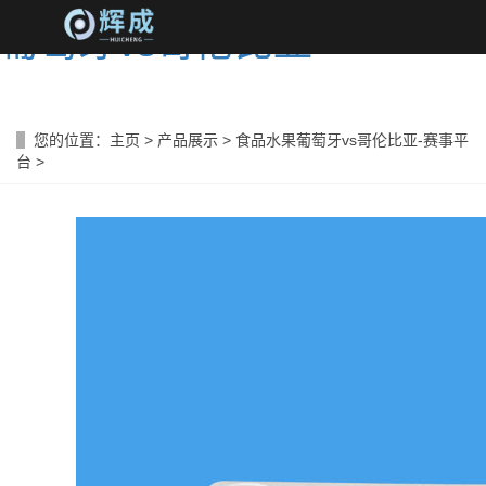
葡萄牙vs哥伦比亚
您的位置：
主页
>
产品展示
>
食品水果葡萄牙vs哥伦比亚-赛事平
台
>