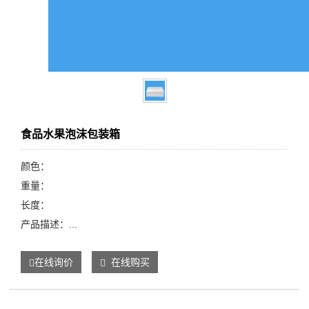
食品水果泡沫包装箱
颜色：
重量：
长度：
产品描述：...
在线询价
在线购买