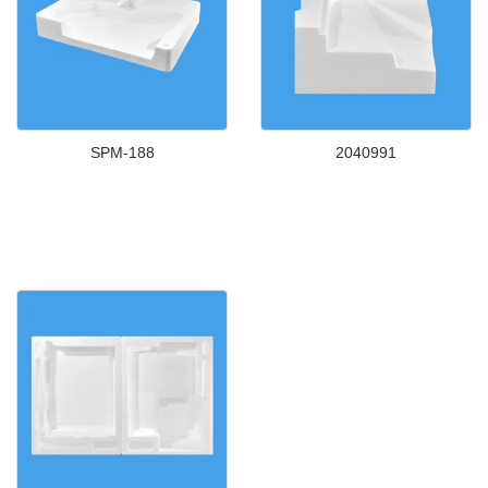
SPM-188
2040991