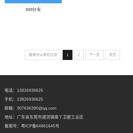
988针车
葡萄牙vs哥伦比亚
1
2
下一页
末页
电话：13826936625
手机：13826936625
邮箱：307636390@qq.com
地址：广东省东莞市道滘镇南丫卫屋工业区
备案号：粤ICP备64861645号